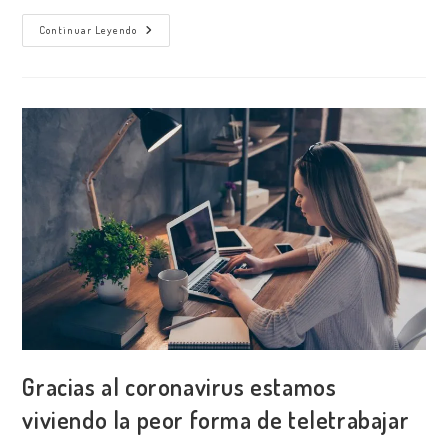
Escritorio
Continuar Leyendo
Virtual
Y
Escritorio
Remoto,
Cuales
Son
Sus
Diferencias
Y
Para
Que
Sirven
Las
Conexiones
Remotas
Gracias al coronavirus estamos
viviendo la peor forma de teletrabajar