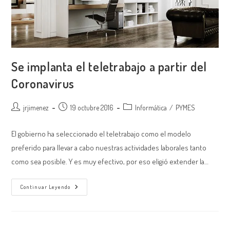
Se implanta el teletrabajo a partir del
Coronavirus
Autor
Publicación
Categoría
jrjimenez
19 octubre 2016
Informática
/
PYMES
de
de
de
la
la
la
El gobierno ha seleccionado el teletrabajo como el modelo
entrada:
entrada:
entrada:
preferido para llevar a cabo nuestras actividades laborales tanto
como sea posible. Y es muy efectivo, por eso eligió extender la…
Se
Continuar Leyendo
Implanta
El
Teletrabajo
A
Partir