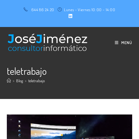
Ir
644 86 24 20
Lunes - Viernes 10:00 - 14:00
al
contenido
MENÚ
teletrabajo
>
Blog
>
teletrabajo