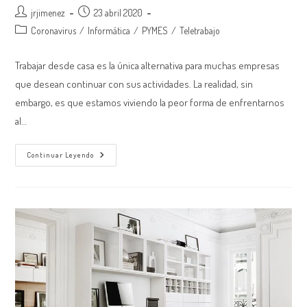
Autor
Publicación
jrjimenez
23 abril 2020
de
de
Categoría
Coronavirus
/
Informática
/
PYMES
/
Teletrabajo
la
la
de
entrada:
entrada:
la
Trabajar desde casa es la única alternativa para muchas empresas
entrada:
que desean continuar con sus actividades. La realidad, sin
embargo, es que estamos viviendo la peor forma de enfrentarnos
al…
Gracias
Continuar Leyendo
Al
Coronavirus
Estamos
Viviendo
La
Peor
Forma
De
Teletrabajar