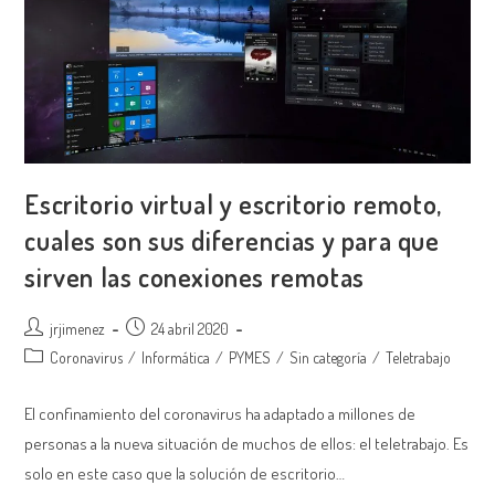
Escritorio virtual y escritorio remoto,
cuales son sus diferencias y para que
sirven las conexiones remotas
Autor
Publicación
jrjimenez
24 abril 2020
de
de
Categoría
Coronavirus
/
Informática
/
PYMES
/
Sin categoría
/
Teletrabajo
la
la
de
entrada:
entrada:
la
El confinamiento del coronavirus ha adaptado a millones de
entrada:
personas a la nueva situación de muchos de ellos: el teletrabajo. Es
solo en este caso que la solución de escritorio…