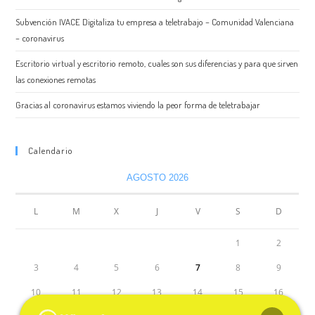
Subvención IVACE Digitaliza tu empresa a teletrabajo – Comunidad Valenciana
– coronavirus
Escritorio virtual y escritorio remoto, cuales son sus diferencias y para que sirven
las conexiones remotas
Gracias al coronavirus estamos viviendo la peor forma de teletrabajar
Calendario
AGOSTO 2026
L
M
X
J
V
S
D
1
2
3
4
5
6
7
8
9
10
11
12
13
14
15
16