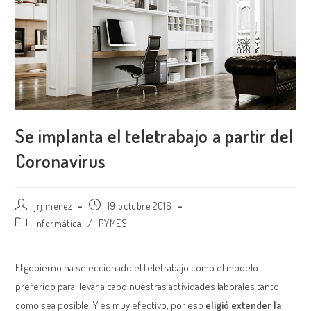
Se implanta el teletrabajo a partir del
Coronavirus
Autor
Publicación
jrjimenez
19 octubre 2016
de
de
Categoría
Informática
/
PYMES
la
la
de
entrada:
entrada:
la
entrada:
El gobierno ha seleccionado el teletrabajo como el modelo
preferido para llevar a cabo nuestras actividades laborales tanto
como sea posible. Y es muy efectivo, por eso
eligió extender la