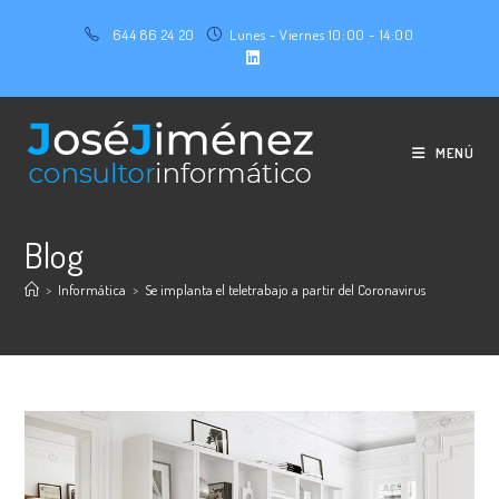
Ir
644 86 24 20
Lunes - Viernes 10:00 - 14:00
al
contenido
MENÚ
Blog
>
Informática
>
Se implanta el teletrabajo a partir del Coronavirus