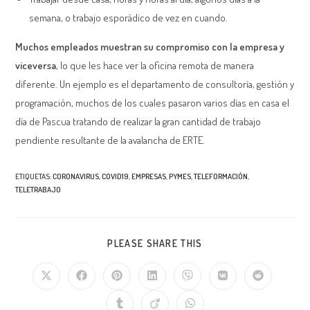
semana, o trabajo esporádico de vez en cuando.
Muchos empleados muestran su compromiso con la empresa y
viceversa
, lo que les hace ver la oficina remota de manera
diferente. Un ejemplo es el departamento de consultoría, gestión y
programación, muchos de los cuales pasaron varios días en casa el
día de Pascua tratando de realizar la gran cantidad de trabajo
pendiente resultante de la avalancha de ERTE.
ETIQUETAS
:
CORONAVIRUS
,
COVID19
,
EMPRESAS
,
PYMES
,
TELEFORMACIÓN
,
TELETRABAJO
COMPARTIR
PLEASE SHARE THIS
ESTE
CONTENIDO
Se
Se
Se
Se
Se
Se
Se
abre
abre
abre
abre
abre
abre
abre
en
en
en
en
en
en
en
Se
Se
Se
una
una
una
una
una
una
una